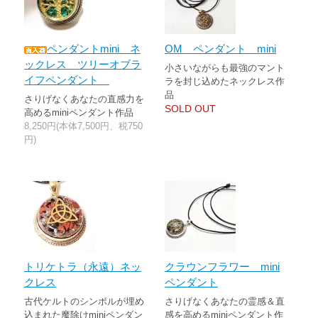
ペンダントmini ネ
OM ペンダント mini
ックレス ツリーオブラ
小さいながらも最強のマント
イフペンダント
ラを封じ込めたネックレス作
品
さりげなくあなたの直感力を
SOLD OUT
高めるminiペンダント作品
8,250円(本体7,500円、税750
円)
トリケトラ（永遠）ネッ
クラウンフラワー mini
クレス
ペンダント
古代ケルトのシンボルが埋め
さりげなくあなたの霊感＆直
込まれた魔除けminiペンダン
感を高めるminiペンダント作