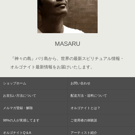
MASARU
『神々の島』バリ島から、世界の最新スピリチュアル情報・
オルゴナイト最新情報をお届けいたします。
ショップホーム
お問い合わせ
お支払い方法について
配送方法・送料について
メルマガ登録・解除
オルゴナイトとは？
98%の人が実感してます
ご使用者の体験談
オルゴナイトQ＆A
アーティスト紹介