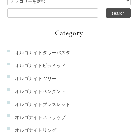
オルゴナイトタワーバスタ―
オルゴナイトピラミッド
オルゴナイトツリー
オルゴナイトペンダント
オルゴナイトブレスレット
オルゴナイトストラップ
オルゴナイトリング