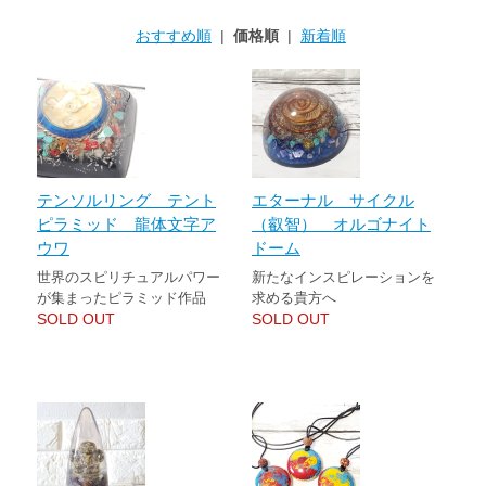
おすすめ順
|
価格順
|
新着順
テンソルリング テント
エターナル サイクル
ピラミッド 龍体文字ア
（叡智） オルゴナイト
ウワ
ドーム
世界のスピリチュアルパワー
新たなインスピレーションを
が集まったピラミッド作品
求める貴方へ
SOLD OUT
SOLD OUT