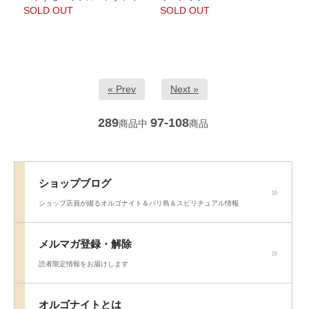
SOLD OUT
SOLD OUT
« Prev
Next »
289
97-108
商品中
商品
ショップブログ
ショップ店員が綴るオルゴナイト＆バリ島＆スピリチュアル情報
メルマガ登録・解除
読者限定情報をお届けします
オルゴナイトとは