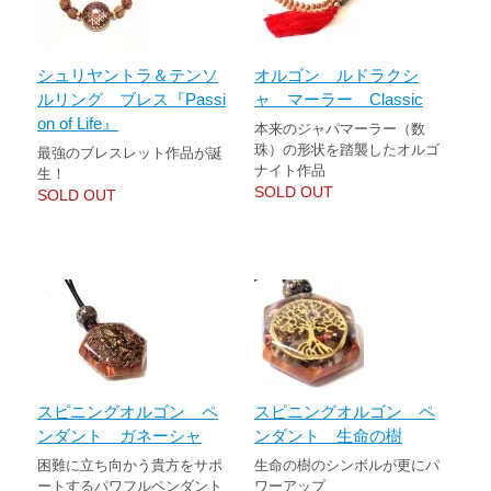
シュリヤントラ＆テンソ
オルゴン ルドラクシ
ルリング ブレス『Passi
ャ マーラー Classic
on of Life』
本来のジャパマーラー（数
珠）の形状を踏襲したオルゴ
最強のブレスレット作品が誕
ナイト作品
生！
SOLD OUT
SOLD OUT
スピニングオルゴン ペ
スピニングオルゴン ペ
ンダント ガネーシャ
ンダント 生命の樹
困難に立ち向かう貴方をサポ
生命の樹のシンボルが更にパ
ートするパワフルペンダント
ワーアップ