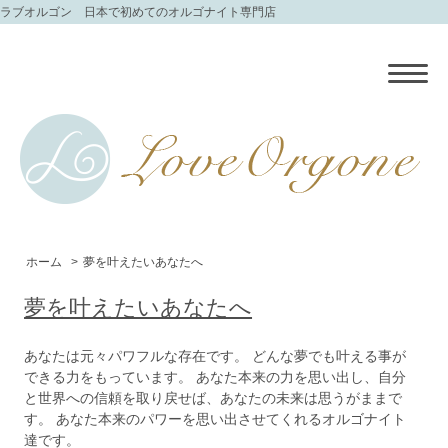
ラブオルゴン 日本で初めてのオルゴナイト専門店
ホーム
>
夢を叶えたいあなたへ
夢を叶えたいあなたへ
あなたは元々パワフルな存在です。 どんな夢でも叶える事が
できる力をもっています。 あなた本来の力を思い出し、自分
と世界への信頼を取り戻せば、あなたの未来は思うがままで
す。 あなた本来のパワーを思い出させてくれるオルゴナイト
達です。