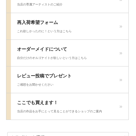
当店の専属アーティストのご紹介
再入荷希望フォーム
これ欲しかったのに！という方はこちら
オーダーメイドについて
自分だけのオルゴナイトが欲しいという方はこちら
レビュー投稿でプレゼント
ご感想をお聞かせください
ここでも買えます！
当店の作品をお手にとって見ることができるショップのご案内