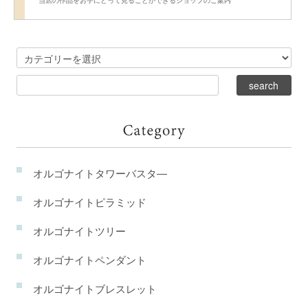
当店の作品をお手にとって見ることができるショップのご案内
オルゴナイトタワーバスタ―
オルゴナイトピラミッド
オルゴナイトツリー
オルゴナイトペンダント
オルゴナイトブレスレット