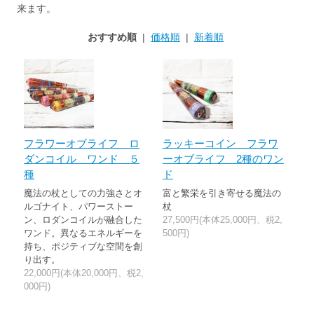
来ます。
おすすめ順
|
価格順
|
新着順
フラワーオブライフ ロ
ラッキーコイン フラワ
ダンコイル ワンド ５
ーオブライフ 2種のワン
種
ド
魔法の杖としての力強さとオ
富と繁栄を引き寄せる魔法の
ルゴナイト、パワーストー
杖
ン、ロダンコイルが融合した
27,500円(本体25,000円、税2,
ワンド。異なるエネルギーを
500円)
持ち、ポジティブな空間を創
り出す。
22,000円(本体20,000円、税2,
000円)