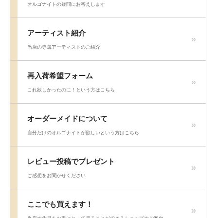
オルゴナイトの疑問にお答えします
アーティスト紹介
当店の専属アーティストのご紹介
再入荷希望フォーム
これ欲しかったのに！という方はこちら
オーダーメイドについて
自分だけのオルゴナイトが欲しいという方はこちら
レビュー投稿でプレゼント
ご感想をお聞かせください
ここでも買えます！