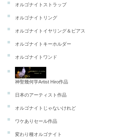
オルゴナイトストラップ
オルゴナイトリング
オルゴナイトイヤリング＆ピアス
オルゴナイトキーホルダー
オルゴナイトワンド
神聖幾何学Artist Hiro作品
日本のアーティスト作品
オルゴナイトじゃないけれど
ワケありセール作品
変わり種オルゴナイト