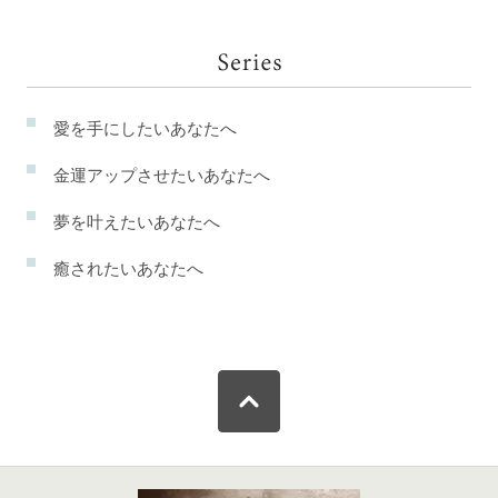
愛を手にしたいあなたへ
金運アップさせたいあなたへ
夢を叶えたいあなたへ
癒されたいあなたへ