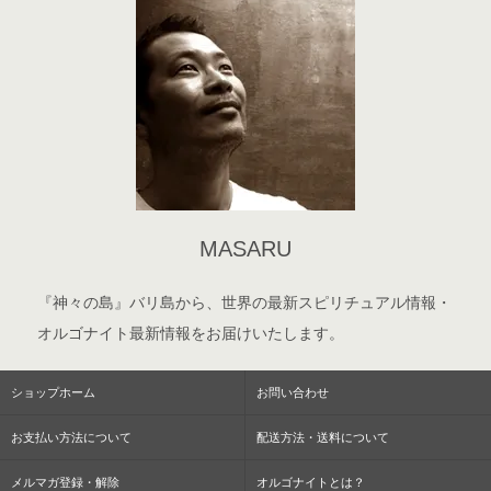
MASARU
『神々の島』バリ島から、世界の最新スピリチュアル情報・
オルゴナイト最新情報をお届けいたします。
ショップホーム
お問い合わせ
お支払い方法について
配送方法・送料について
メルマガ登録・解除
オルゴナイトとは？