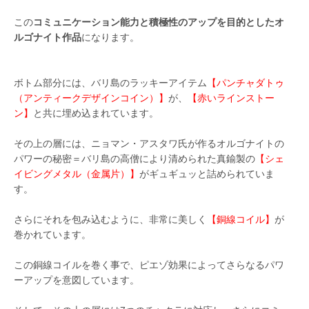
この
コミュニケーション能力と積極性のアップを目的としたオ
ルゴナイト作品
になります。
ボトム部分には、バリ島のラッキーアイテム
【パンチャダトゥ
（アンティークデザインコイン）】
が、
【赤いラインストー
ン】
と共に埋め込まれています。
その上の層には、ニョマン・アスタワ氏が作るオルゴナイトの
パワーの秘密＝バリ島の高僧により清められた真鍮製の
【シェ
イビングメタル（金属片）】
がギュギュッと詰められていま
す。
さらにそれを包み込むように、非常に美しく
【銅線コイル】
が
巻かれています。
この銅線コイルを巻く事で、ピエゾ効果によってさらなるパワ
ーアップを意図しています。