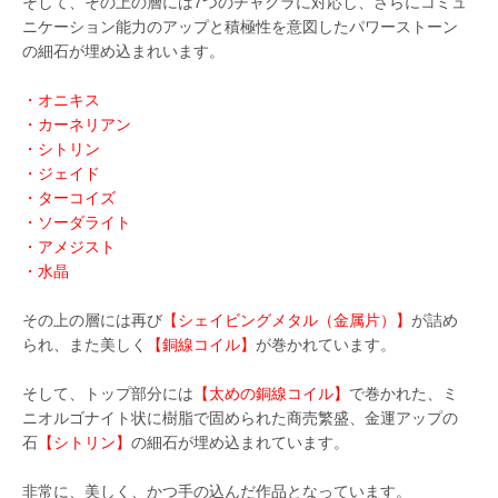
そして、その上の層には7つのチャクラに対応し、さらにコミュ
ニケーション能力のアップと積極性を意図したパワーストーン
の細石が埋め込まれいます。
・オニキス
・カーネリアン
・シトリン
・ジェイド
・ターコイズ
・ソーダライト
・アメジスト
・水晶
その上の層には再び
【シェイビングメタル（金属片）】
が詰め
られ、また美しく
【銅線コイル】
が巻かれています。
そして、トップ部分には
【太めの銅線コイル】
で巻かれた、ミ
ニオルゴナイト状に樹脂で固められた商売繁盛、金運アップの
石
【シトリン】
の細石が埋め込まれています。
非常に、美しく、かつ手の込んだ作品となっています。