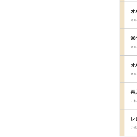
オ
オル
9
オル
オ
オル
再
これ
レ
ご感