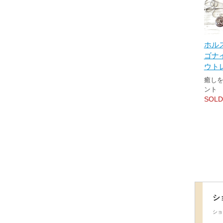
ホル
ゴナ
ウト
癒し
ント
SOLD
シ
ショ