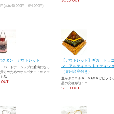
SOLD OUT
00円(本体40,000円、税4,000円)
バクダン アウトレット
【アウトレット】ギガ ドラ
ン アルティメットエディシ
や、パートナーシップに臆病になっ
（専用台座付き）
る貴方のためのオルゴナイトのアウ
ット品
豊かさエネルギーMAXギガピラミ
 OUT
品の究極形態！？
SOLD OUT