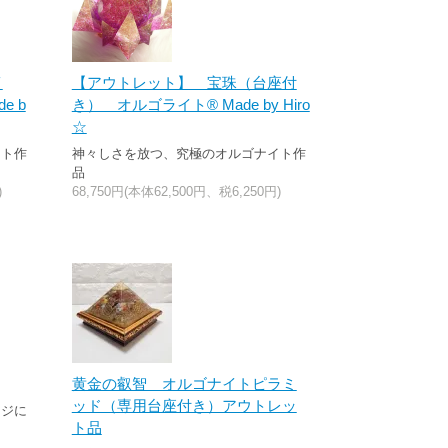
イ
【アウトレット】 宝珠（台座付
e b
き） オルゴライト® Made by Hiro
☆
イト作
神々しさを放つ、究極のオルゴナイト作
品
)
68,750円(本体62,500円、税6,250円)
黄金の叡智 オルゴナイトピラミ
ッド（専用台座付き）アウトレッ
ージに
ト品