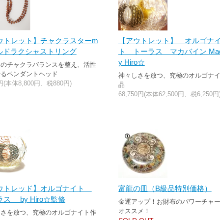
ウトレット】チャクラスターm
【アウトレット】 オルゴナ
i ルドラクシャストリング
ト トーラス マカバイン Mad
y Hiro☆
たのチャクラバランスを整え、活性
せるペンダントヘッド
神々しさを放つ、究極のオルゴナ
0円(本体8,800円、税880円)
品
68,750円(本体62,500円、税6,250円
ウトレッド】オルゴナイト
富龍の皿（B級品特別価格）
ス by Hiro☆監修
金運アップ！お財布のパワーチャ
オススメ！
しさを放つ、究極のオルゴナイト作