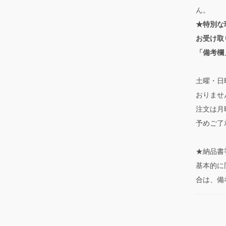
ん。
★特別な
お受け取
「備考欄
土曜・日
おりませ
注文は月
予めご了
★納品書
基本的に
合は、備