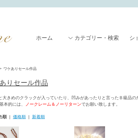
ホーム
カテゴリー・検索
シ
>
ワケありセール作品
ありセール作品
と大きめのクラックが入っていたり、凹みがあったりと言ったＢ級品の
 基本的には、
ノークレーム＆ノーリターン
でお願い致します。
め順
|
価格順
|
新着順