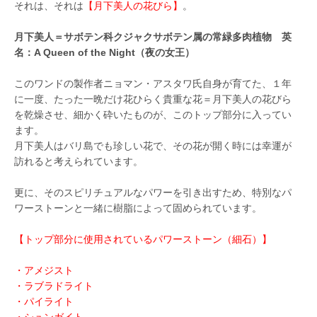
それは、それは
【月下美人の花びら】
。
月下美人＝サボテン科クジャクサボテン属の常緑多肉植物 英
名：A Queen of the Night（夜の女王）
このワンドの製作者ニョマン・アスタワ氏自身が育てた、１年
に一度、たった一晩だけ花ひらく貴重な花＝月下美人の花びら
を乾燥させ、細かく砕いたものが、このトップ部分に入ってい
ます。
月下美人はバリ島でも珍しい花で、その花が開く時には幸運が
訪れると考えられています。
更に、そのスピリチュアルなパワーを引き出すため、特別なパ
ワーストーンと一緒に樹脂によって固められています。
【トップ部分に使用されているパワーストーン（細石）】
・アメジスト
・ラブラドライト
・パイライト