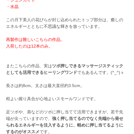
・シュンガイト
・水晶
この月下美人の花びらが封じ込められたトップ部分は、癒しの
エネルギーとともに不思議な輝きを放っています。
再製作は難しいこちらの作品。
入荷したのは12本のみ。
またこちらの作品、実は
ツボ押しできるマッサージスティック
としても活用できるヒーリングワンド
でもあるんです。(^_^)ｖ
長さは約8cm。太さは最大直径約3.5cm。
程よい握り具合が心地よいスモールワンドです。
足ツボや、肩などのツボに押し当てて活用できますが、若干先
端が尖っていますので、
強く押し当てるのでなく先端から発せ
られるエネルギーを注入するように、軽めに押し当てるように
するのがオススメ
です。