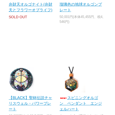
弁財天オルゴナイト(弁財
瑠璃色の地球オルゴンプ
天とフラワーオブライフ)
レート
SOLD OUT
50,001円(本体45,455円、税4,
546円)
【BLACK】聖杯伝説チャ
スピニングオルゴ
リスウェル・パワープレ
ン ペンダント エンジ
ート
ェルハート