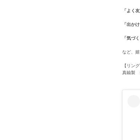
「よく友
「出かけ
「気づく
など、嬉
【リング
真鍮製 