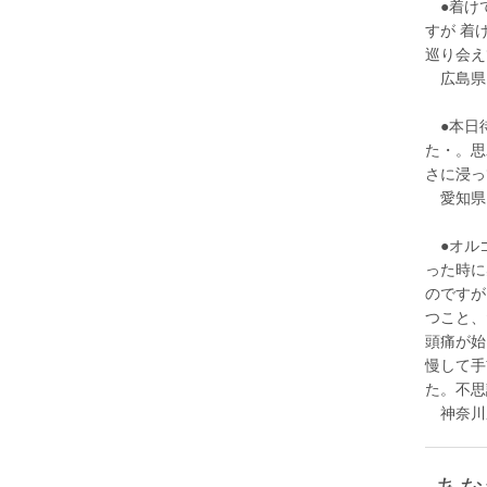
●着けて
すが 着
巡り会え
広島県 
●本日待
た・。思
さに浸っ
愛知県 
●オルゴ
った時に
のですが
つこと、
頭痛が始
慢して手
た。不思
神奈川県