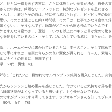
ど、他とは一線を画す内容に、さらに体験したい意欲が湧き、自分の直
さらに中身は、綺麗なリーフレットに、特別なプレゼントを思わせる、
・ん？、、着けたその時は、特に何も感じられず、、ビビビッ等の反応
思い、そのまま過ごした約１時間後…その日は、仕事でかなり疲れて帰
眠くない、、そうなんです、眠気がどこへやら吹き飛んでいたんです！
外とすんなり寝つき、、翌朝・・いつも以上にバキッと目が覚めて驚き
な振動をしているのに・・そしてポカポカしている感じ、明らかに、身
論、、ホームページに書かれていることは、本当のこと。そして眺めて
じて手にすれば、確実に何らかの良い変化が得られる…う～ん、素晴ら
ルゴナイトの世界に、感謝です！！
 50代 男性 I様
間に「これだ?と一目惚れでオルゴンブレス銀河を購入しました。封
先からジンジンし始め重みを感じました。付けていると気持ちが落ち着
も睡眠状態がよくなっていると思います。もう外せないですね。
のですがブレスにすり寄ってきます。ラブオルゴンさんを知ってブレス
50代 女性 T様