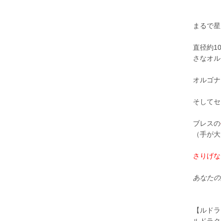
まるで星
直径約1
さなオル
オルゴナ
そしてセ
ブレスの
（手が大
さりげな
あなたの
【ルドラ
ルドラク