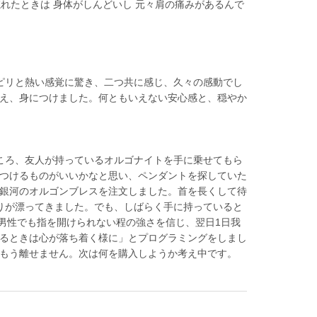
れたときは 身体がしんどいし 元々肩の痛みがあるんで
ピリと熱い感覚に驚き、二つ共に感じ、久々の感動でし
え、身につけました。何ともいえない安心感と、穏やか
ころ、友人が持っているオルゴナイトを手に乗せてもら
つけるものがいいかなと思い、ペンダントを探していた
銀河のオルゴンブレスを注文しました。首を長くして待
りが漂ってきました。でも、しばらく手に持っていると
男性でも指を開けられない程の強さを信じ、翌日1日我
るときは心が落ち着く様に」とプログラミングをしまし
もう離せません。次は何を購入しようか考え中です。