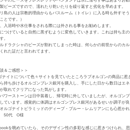
製ビーズですので、濡れたり乾いたりを繰り返すと劣化を早めます。
リ島の人は宗教的理由からもバスルーム（トイレ）に入る時も外すそう
ことです。）
、入浴時や水仕事をされる際には外される事をお勧めします。
につけていると自然に黒ずむように変色していきます。これは持ち主の
す。
ルドラクシャのビーズが割れてしまった時は、何らかの前世からのカル
くれた証だと言われてます。
談＆ご感想＞＞
ナイトについて色々サイトを見ていたところラブオルゴンの商品に惹
ら持ち歩けるオルゴンブレス銀河を購入し、手にした日から数日はエネ
が取れてクリアになった気がします。
パワーストーンは日中装着し、帰宅時に外していましたが、オルゴンブ
しています。感覚的に体調はオルゴンブレス銀河があるせいか調子が良
オルゴナイトピラミッドのディープ・ブルー・レムリアンにも心惹かれ
50代 O様
ebookを眺めていたら、そのデザイン性の多彩な感じに惹きつけられ