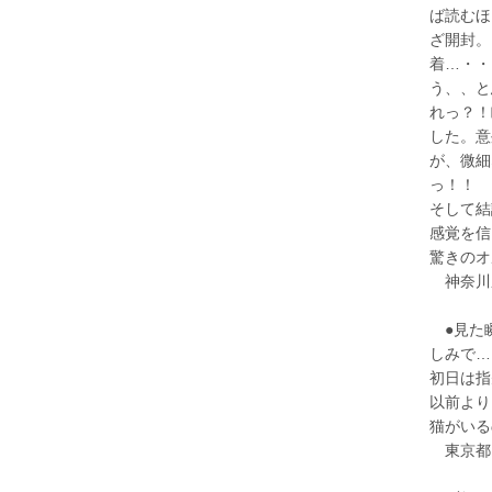
ば読むほ
ざ開封。
着…・・
う、、と
れっ？！
した。意
が、微細
っ！！
そして結
感覚を信
驚きのオ
神奈川県
●見た瞬
しみで…
初日は指
以前より
猫がいる
東京都 