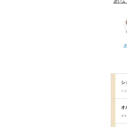
あな
シ
ショ
オ
オル