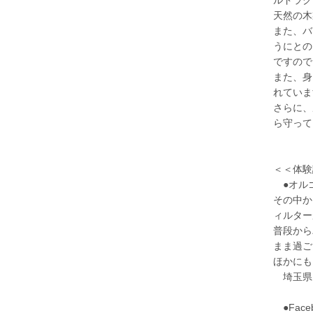
天然の木
また、バ
うにとの
ですので
また、身
れていま
さらに、
ら守って
＜＜体験
●オルゴ
その中か
ィルター
普段から
まま過ご
ほかにも
埼玉県 
●Fac