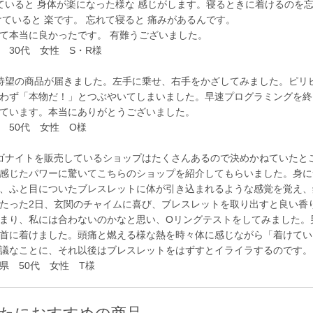
いると 身体が楽になった様な 感じがします。寝るときに着けるのを忘
けていると 楽です。 忘れて寝ると 痛みがあるんです。
て本当に良かったです。 有難うございました。
30代 女性 S・R様
望の商品が届きました。左手に乗せ、右手をかざしてみました。ピリ
わず「本物だ！」とつぶやいてしまいました。早速プログラミングを終
ています。本当にありがとうございました。
50代 女性 O様
ナイトを販売しているショップはたくさんあるので決めかねていたと
感じたパワーに驚いてこちらのショップを紹介してもらいました。身に
、ふと目についたブレスレットに体が引き込まれるような感覚を覚え、
たった2日、玄関のチャイムに喜び、ブレスレットを取り出すと良い香
まり、私には合わないのかなと思い、Oリングテストをしてみました。
首に着けました。頭痛と燃える様な熱を時々体に感じながら「着けてい
議なことに、それ以後はブレスレットをはずすとイライラするのです。
 50代 女性 T様