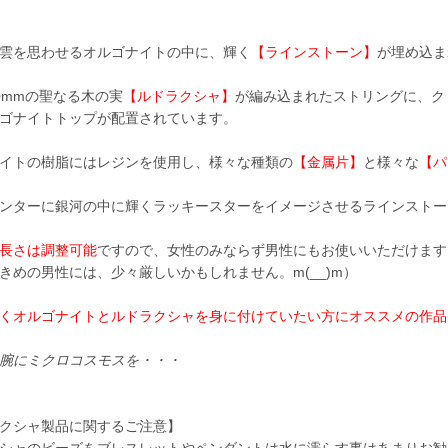
雲を思わせるオルゴナイトの中に、輝く
【ラインストーン】
が埋め込ま
0mmの聖なる木の実
【ルドラクシャ】
が編み込まれたストリングに、ク
ゴナイトトップが配置されています。
イトの樹脂にはレジンを使用し、様々な種類の
【金属片】
と様々な
【パ
ンターに銀河の中に輝くラッキースターをイメージさせるラインストー
長さは調整可能
ですので、女性のみならず男性にもお使いいただけます
きめの男性には、少々厳しいかもしれません。m(__)m）
くオルゴナイトとルドラクシャを身に付けていたい方にオススメの作品
腕にミクロコスモスを・・・
クシャ製品に関するご注意】
シャのビーズをブレスレットやペンダントは水に濡らす事はあまりお勧