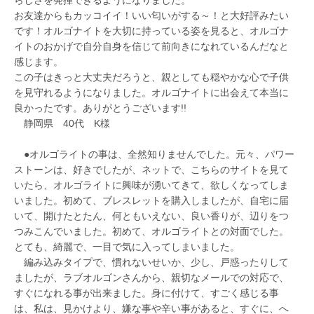
お友達からもカッコイイ！いい匂いがする～！と大好評みたい
です！オルゴナイトを大切に持っている姿を見ると、オルゴナ
イトのおかげで自分自身を信じて前向きになれているんだなと
感じます。
この子はきっと大丈夫だろうと、親としても穏やかな心で子供
を見守れるようになりました。オルゴナイトに出会えて本当に
良かったです。ありがとうございます!!
静岡県 40代 K様
●オルゴライトの事は、全然知りませんでした。元々、パワー
ストーンは、好きでしたが、ネットで、こちらのサイトを見て
いたら、オルゴライトに興味が湧いてきて、欲しくなってしま
いました。初めて、ブレスレットを購入しましたが、自宅に届
いて、開けたとたん、何ともいえない、良い香りが、辺りをつ
つみこんでいました。初めて、オルゴライトとの対面でした。
とても、綺麗で、一目で気に入ってしまいました。
編み込みタイプで、慣れないせいか、少し、戸惑ったりして
ましたが、ラブオルゴンさんから、親切なメールでの対応で、
すぐになれる事が出来ました。身に付けて、すごく感じる事
は、私は、見かけより、嫌な事や辛い事があると、すぐに、へ