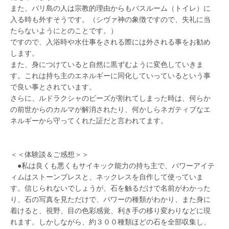
また、バリ島の人は宗教的理由からもバスルーム（トイレ）に
入る時も外すそうです。（シヴァ神の象徴ですので、失礼に当
たらないようにとのことです。）
ですので、入浴時や水仕事をされる際には外される事をお勧め
します。
また、身につけていると自然に黒ずむように変色していきま
す。これは持ち主のエネルギーに同化していっているという事
で良い事とされています。
さらに、ルドラクシャのビーズが割れてしまった時は、何らか
の前世からのカルマが解消されたり、何かしらネガティブなエ
ネルギーから守ってくれた証だと言われてます。
＜＜体験談＆ご感想＞＞
●私は良くも悪くもサイキック能力の持ち主で、パワーアイテ
ィムはストーンブレスと、ネックレスを自作して使っていま
す。信じられないでしょうが、石を触るだけで名前がわかった
り、石の写真を見ただけで、パワーの種類がわかり、また身に
着けると、視野、目の色彩感覚、利き手の移り変わりなどに現
れます。しかしながら、約３００種類ほどの石を全部収集し、