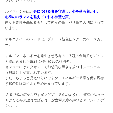
ブレスレットです。
ルドラクシャは、
身につける者を守護し、心を落ち着かせ、
心身のバランスを整えてくれる神聖な実。
内なる霊性を高める実として神々の島・バリ島で大切にされて
います。
オルゴナイトのヘッドは、ブルー（新色ピンク）のベースカラ
ー。
オルゴンエネルギーを発生させる為の、７種の金属片がギュッ
と詰め込まれた縦2センチ×横3pの楕円型。
センターにはアクセントで幻想的な輝きを放つ【シーシェル
（貝殻）】が置かれています。
また、ちょっと見えづらいですが、エネルギー循環を促す渦巻
き状の動線コイルも埋め込まれています。
まるで海の底から空を見上げているかのように、海底のゆった
りとした時の流れに誘われ、別世界の扉を開けるスペシャルブ
レス。。。