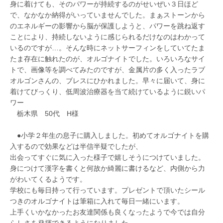
身に着けても、そのパワーが持続するのがせいぜい３日ほど
で、なかなか納得がいっていませんでした。まぁストーンから
のエネルギーの影響から脳が保護しようと、パワーを跳ね返す
ことにより、持続しないように感じられるだけなのはわかって
いるのですが…。そんな時にネットサーフィンをしていてたま
たま存在に触れたのが、オルゴナイトでした。いろいろなサイ
トで、画像等を調べてみたのですが、金属片の多く入ったラブ
オルゴンさんの、ブレスにひかれました。早々に届いて、身に
着けてびっくり、低周波治療器を当て続けているように鋭いパ
ワー
栃木県 50代 H様
●小学２年生の息子に購入しました。初めてオルゴナイトを購
入するので効果などは半信半疑でしたが、
出会ってすぐに気に入った様子で嬉しそうにつけていました。
身につけて漢字を書くと何故か綺麗に書けるなど、内側から力
がわいてくるようです。
学校にも毎日持って行っています。プレゼントで頂いたシール
つきのオルゴナイトは筆箱に入れて毎日一緒にいます。
上手くいかなかったお友達関係も良くなったようで今では自分
らしさを発揮できるようになりました。