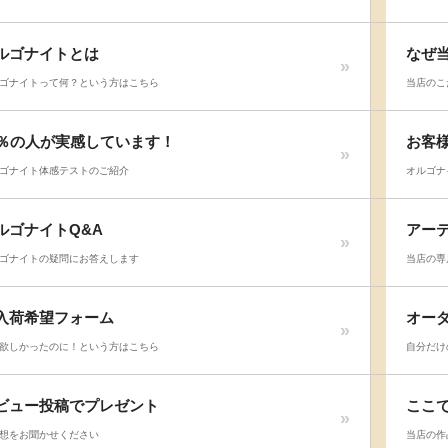
ルゴナイトとは
なぜ
ゴナイトって何？という方はこちら
当店のこ
8％の人が実感しています！
お客
ゴナイト体感テストのご紹介
オルゴナ
ルゴナイトQ&A
アー
ゴナイトの疑問にお答えします
当店の専
入荷希望フォーム
オー
欲しかったのに！という方はこちら
自分だけ
ビュー投稿でプレゼント
ここ
想をお聞かせください
当店の作