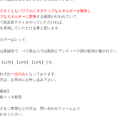
小さくともパワフルにネガティブなエネルギーを吸収し、
ブなエネルギーに変換
する循環が行われていて、
て筋反射テストをやっていただければ、
を実感していただける事と思います。
カラーはレッド。
は真鍮性で、バリ島ならでは彫刻とアンティーク調の処理が施されてい
【12号】【14号】【15号】です。
れぞれ
一点のみ
となっております。
方は、お早めにお申し込み下さい。
素材】
銀メッキ処理
ズをご希望などの方は、問い合わせフォームより
わせください。