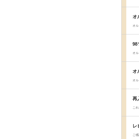
オ
オル
9
オル
オ
オル
再
これ
レ
ご感