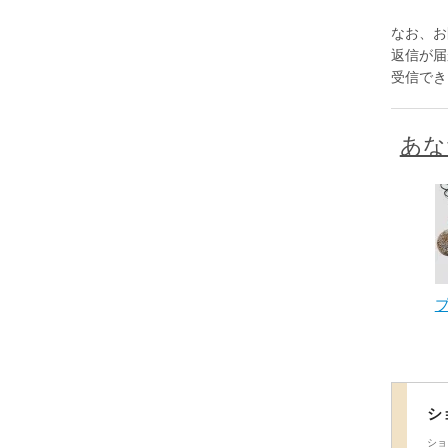
なお、お
返信が届か
受信でき
あな
シ
ショ