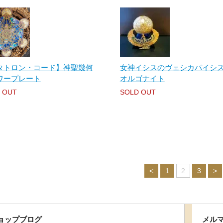
タトロン・コード】神聖幾何
女神イシスのヴェシカパイシ
ワープレート
オルゴナイト
 OUT
SOLD OUT
<
1
2
3
>
ョップブログ
メル