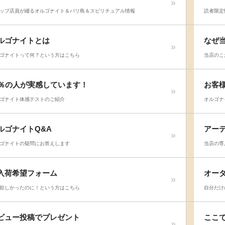
ップ店員が綴るオルゴナイト＆バリ島＆スピリチュアル情報
読者限定
ルゴナイトとは
なぜ
ゴナイトって何？という方はこちら
当店のこ
8％の人が実感しています！
お客
ゴナイト体感テストのご紹介
オルゴナ
ルゴナイトQ&A
アー
ゴナイトの疑問にお答えします
当店の専
入荷希望フォーム
オー
欲しかったのに！という方はこちら
自分だけ
ビュー投稿でプレゼント
ここ