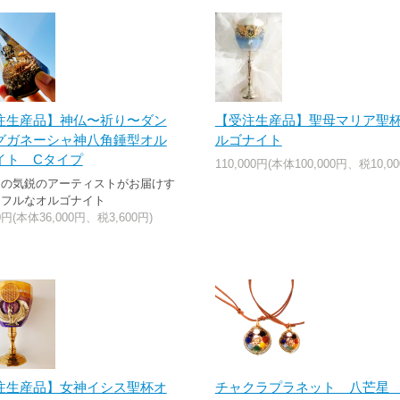
注生産品】神仏〜祈り〜ダン
【受注生産品】聖母マリア聖
グガネーシャ神八角錘型オル
ルゴナイト
イト Cタイプ
110,000円(本体100,000円、税10,00
道の気鋭のアーティストがお届けす
ワフルなオルゴナイト
00円(本体36,000円、税3,600円)
注生産品】女神イシス聖杯オ
チャクラプラネット 八芒星