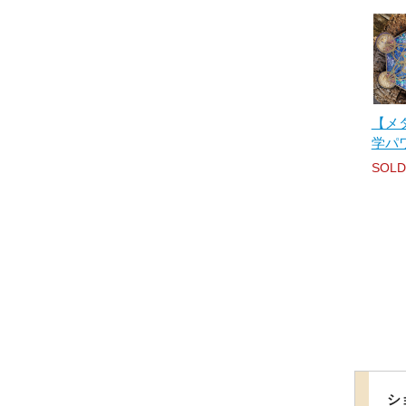
【メ
学パ
SOLD
シ