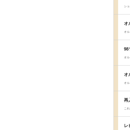
ショ
オ
オル
9
オル
オ
オル
再
これ
レ