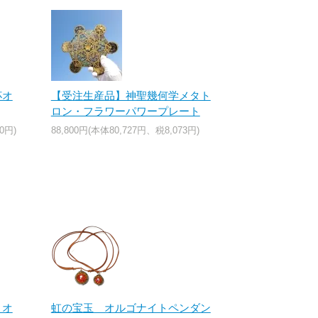
杯オ
【受注生産品】神聖幾何学メタト
ロン・フラワーパワープレート
0円)
88,800円(本体80,727円、税8,073円)
 オ
虹の宝玉 オルゴナイトペンダン