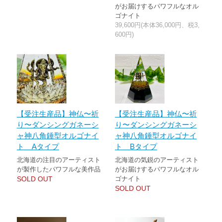
がお届けするパワフルなオル
ゴナイト
39,600円(本体36,000円、税3,
600円)
【受注生産品】神仏〜祈
【受注生産品】神仏〜祈
り〜ダンシングガネーシ
り〜ダンシングガネーシ
ャ神八角錘型オルゴナイ
ャ神八角錘型オルゴナイ
ト Aタイプ
ト Bタイプ
北海道の注目のアーティスト
北海道の気鋭のアーティスト
が製作したパワフルな美作品
がお届けするパワフルなオル
SOLD OUT
ゴナイト
SOLD OUT