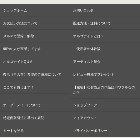
ショップホーム
お問い合わせ
お支払い方法について
配送方法・送料について
メルマガ登録・解除
オルゴナイトとは？
98%の人が実感してます
ご使用者の体験談
オルゴナイトQ＆A
アーティスト紹介
復活（再入荷）希望のご依頼について
レビュー投稿でプレゼント！
ここでも買えます！
【秘密】なぜ当店の作品はパワフルなの
か？
オーダーメイドについて
ショップブログ
特定商取引法に基づく表記
マイアカウント
カートを見る
プライバシーポリシー