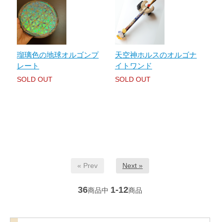
瑠璃色の地球オルゴンプ
天空神ホルスのオルゴナ
レート
イトワンド
SOLD OUT
SOLD OUT
« Prev
Next »
36
1-12
商品中
商品