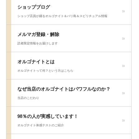
ショップブログ
ショップ店員が綴るオルゴナイト＆バリ島＆スピリチュアル情報
メルマガ登録・解除
読者限定情報をお届けします
オルゴナイトとは
オルゴナイトって何？という方はこちら
なぜ当店のオルゴナイトはパワフルなのか？
当店のこだわり
98％の人が実感しています！
オルゴナイト体感テストのご紹介