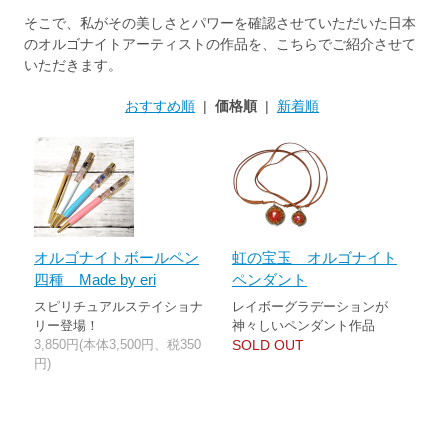
そこで、私がその美しさとパワーを確認させていただいた日本
のオルゴナイトアーティストの作品を、こちらでご紹介させて
いただきます。
おすすめ順
|
価格順
|
新着順
オルゴナイトボールペン
虹の宝玉 オルゴナイト
四種 Made by eri
ペンダント
スピリチュアルステイショナ
レイボーグラデーションが
リー登場！
神々しいペンダント作品
3,850円(本体3,500円、税350
SOLD OUT
円)