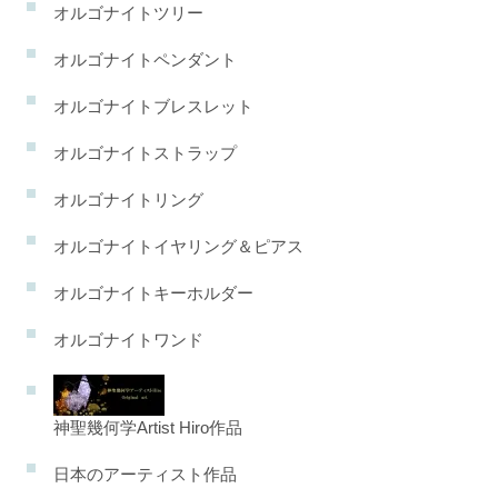
オルゴナイトツリー
オルゴナイトペンダント
オルゴナイトブレスレット
オルゴナイトストラップ
オルゴナイトリング
オルゴナイトイヤリング＆ピアス
オルゴナイトキーホルダー
オルゴナイトワンド
神聖幾何学Artist Hiro作品
日本のアーティスト作品