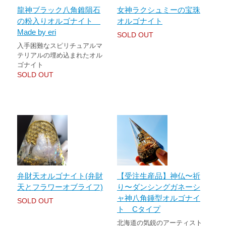
龍神ブラック八角錐隕石
女神ラクシュミーの宝珠
の粉入りオルゴナイト
オルゴナイト
Made by eri
SOLD OUT
入手困難なスピリチュアルマ
テリアルの埋め込まれたオル
ゴナイト
SOLD OUT
弁財天オルゴナイト(弁財
【受注生産品】神仏〜祈
天とフラワーオブライフ)
り〜ダンシングガネーシ
ャ神八角錘型オルゴナイ
SOLD OUT
ト Cタイプ
北海道の気鋭のアーティスト