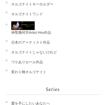
オルゴナイトキーホルダー
オルゴナイトワンド
神聖幾何学Artist Hiro作品
日本のアーティスト作品
オルゴナイトじゃないけれど
ワケありセール作品
変わり種オルゴナイト
愛を手にしたいあなたへ