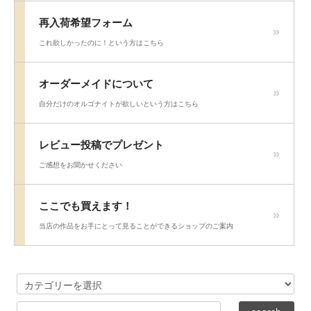
再入荷希望フォーム
これ欲しかったのに！という方はこちら
オーダーメイドについて
自分だけのオルゴナイトが欲しいという方はこちら
レビュー投稿でプレゼント
ご感想をお聞かせください
ここでも買えます！
当店の作品をお手にとって見ることができるショップのご案内