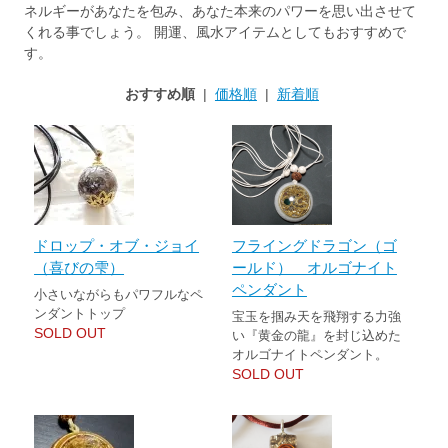
ネルギーがあなたを包み、あなた本来のパワーを思い出させて
くれる事でしょう。 開運、風水アイテムとしてもおすすめで
す。
おすすめ順
|
価格順
|
新着順
ドロップ・オブ・ジョイ
フライングドラゴン（ゴ
（喜びの雫）
ールド） オルゴナイト
ペンダント
小さいながらもパワフルなペ
ンダントトップ
宝玉を掴み天を飛翔する力強
SOLD OUT
い『黄金の龍』を封じ込めた
オルゴナイトペンダント。
SOLD OUT