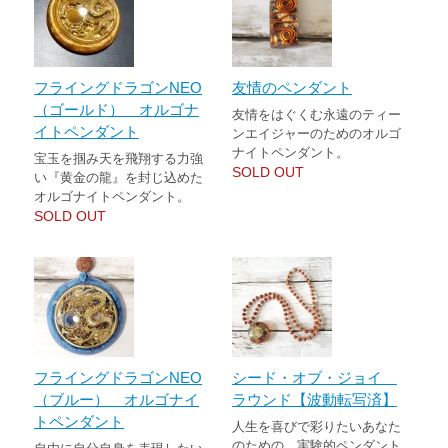
フライングドラゴンNEO
友情のペンダント
（ゴールド） オルゴナ
友情をはぐくむ永遠のティー
イトペンダント
ンエイジャーのためのオルゴ
ナイトペンダント。
宝玉を掴み天を飛翔する力強
SOLD OUT
い『黄金の龍』を封じ込めた
オルゴナイトペンダント。
SOLD OUT
フライングドラゴンNEO
シード・オブ・ジョイ
（ブルー） オルゴナイ
ラウンド【波動転写済】
トペンダント
人生を喜びで彩りたいあなた
のための、実験的ペンダント