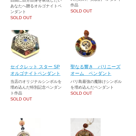
自由に自分自身を表現したい
作品
あなたへ贈るオルゴナイトペ
SOLD OUT
ンダント
SOLD OUT
セイクレット スター SP
聖なる響き バリニーズ
オルゴナイトペンダント
オーム ペンダント
当店のオリジナルシンボルを
バリ島最強の魔除けシンボル
埋め込んだ特別記念ペンダン
を埋め込んだペンダント
ト作品
SOLD OUT
SOLD OUT