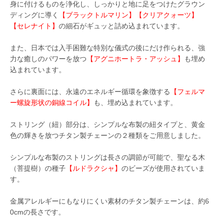
身に付けるものを浄化し、しっかりと地に足をつけたグラウン
ディングに導く
【ブラックトルマリン】【クリアクォーツ】
【セレナイト】
の細石がギュッと詰め込まれています。
また、日本では入手困難な特別な儀式の後にだけ作られる、強
力な癒しのパワーを放つ
【アグニホートラ・アッシュ】
も埋め
込まれています。
さらに裏面には、永遠のエネルギー循環を象徴する
【フェルマ
ー螺旋形状の銅線コイル】
も、埋め込まれています。
ストリング（紐）部分は、シンプルな布製の紐タイプと、黄金
色の輝きを放つチタン製チェーンの２種類をご用意しました。
シンプルな布製のストリングは長さの調節が可能で、聖なる木
（菩提樹）の種子
【ルドラクシャ】
のビーズが使用されていま
す。
金属アレルギーにもなりにくい素材のチタン製チェーンは、約6
0cmの長さです。