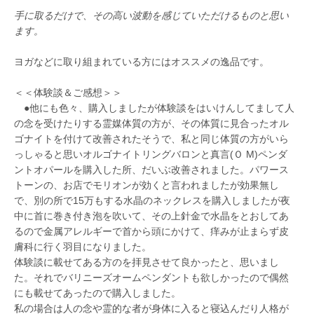
手に取るだけで、その高い波動を感じていただけるものと思い
ます。
ヨガなどに取り組まれている方にはオススメの逸品です。
＜＜体験談＆ご感想＞＞
●他にも色々、購入しましたが体験談をはいけんしてまして人
の念を受けたりする霊媒体質の方が、その体質に見合ったオル
ゴナイトを付けて改善されたそうで、私と同じ体質の方がいら
っしゃると思いオルゴナイトリングバロンと真言(Ｏ M)ペンダ
ントオパールを購入した所、だいぶ改善されました。パワース
トーンの、お店でモリオンが効くと言われましたが効果無し
で、別の所で15万もする水晶のネックレスを購入しましたが夜
中に首に巻き付き泡を吹いて、その上針金で水晶をとおしてあ
るので金属アレルギーで首から頭にかけて、痒みが止まらず皮
膚科に行く羽目になりました。
体験談に載せてある方のを拝見させて良かったと、思いまし
た。それでバリニーズオームペンダントも欲しかったので偶然
にも載せてあったので購入しました。
私の場合は人の念や霊的な者が身体に入ると寝込んだり人格が