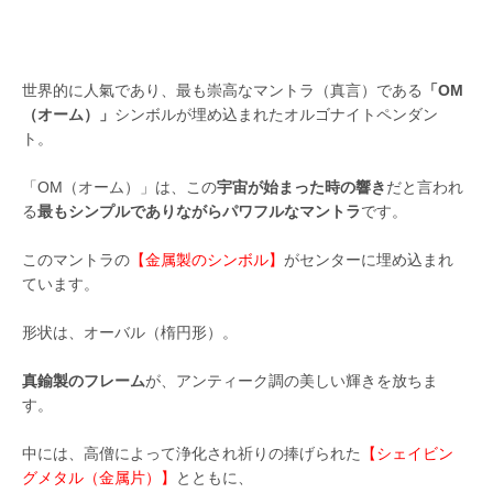
世界的に人氣であり、最も崇高なマントラ（真言）である
「OM
（オーム）」
シンボルが埋め込まれたオルゴナイトペンダン
ト。
「OM（オーム）」は、この
宇宙が始まった時の響き
だと言われ
る
最もシンプルでありながらパワフルなマントラ
です。
このマントラの
【金属製のシンボル】
がセンターに埋め込まれ
ています。
形状は、オーバル（楕円形）。
真鍮製のフレーム
が、アンティーク調の美しい輝きを放ちま
す。
中には、高僧によって浄化され祈りの捧げられた
【シェイビン
グメタル（金属片）】
とともに、