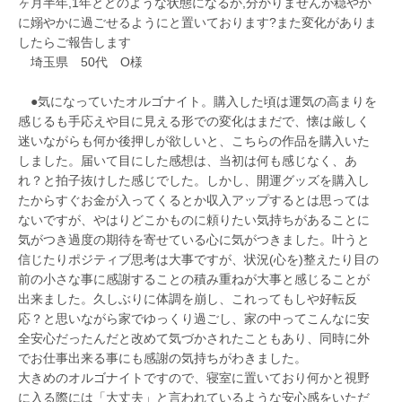
ヶ月半年,1年とどのような状態になるか,分かりませんが穏やか
に嫋やかに過ごせるようにと置いております?また変化がありま
したらご報告します
埼玉県 50代 O様
●気になっていたオルゴナイト。購入した頃は運気の高まりを
感じるも手応えや目に見える形での変化はまだで、懐は厳しく
迷いながらも何か後押しが欲しいと、こちらの作品を購入いた
しました。届いて目にした感想は、当初は何も感じなく、あ
れ？と拍子抜けした感じでした。しかし、開運グッズを購入し
たからすぐお金が入ってくるとか収入アップするとは思っては
ないですが、やはりどこかものに頼りたい気持ちがあることに
気がつき過度の期待を寄せている心に気がつきました。叶うと
信じたりポジティブ思考は大事ですが、状況(心を)整えたり目の
前の小さな事に感謝することの積み重ねが大事と感じることが
出来ました。久しぶりに体調を崩し、これってもしや好転反
応？と思いながら家でゆっくり過ごし、家の中ってこんなに安
全安心だったんだと改めて気づかされたこともあり、同時に外
でお仕事出来る事にも感謝の気持ちがわきました。
大きめのオルゴナイトですので、寝室に置いており何かと視野
に入る際には「大丈夫」と言われているような安心感をいただ