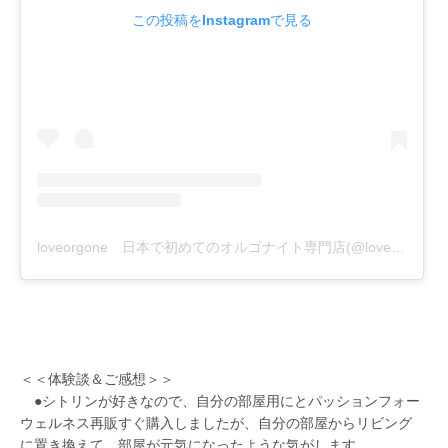
この投稿をInstagramで見る
loveorgone 日本で初めてのオルゴナイト専門店(@loveorgone)がシェアした投稿
＜＜体験談＆ご感想＞＞
●シトリンが好きなので、自分の部屋用にとパッションフォー
ウェルネス再販すぐ購入しましたが、自分の部屋からリビング
に置き換えて、部屋が元気になったような気がします。