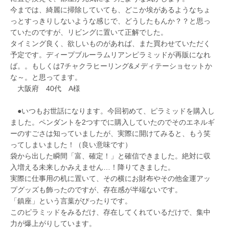
今までは、綺麗に掃除していても、どこか埃があるようなちょ
っとすっきりしないような感じで、どうしたもんか？？と思っ
ていたのですが、リビングに置いて正解でした。
タイミング良く、欲しいものがあれば、また買わせていただく
予定です。ディープブルーラムリアンピラミッドが再販になれ
ば。。もしくは7チャクラヒーリング&メディテーショセットか
な～。と思ってます。
大阪府 40代 A様
●いつもお世話になります。今回初めて、ピラミッドを購入し
ました。ペンダントを2つすでに購入していたのでそのエネルギ
ーのすごさは知っていましたが、実際に開けてみると、もう笑
ってしまいました！（良い意味です）
袋から出した瞬間「富、確定！」と確信できました。絶対に収
入増える未来しかみえません…！降りてきました。
実際に仕事用の机に置いて、その横にお財布やその他金運アッ
プグッズも飾ったのですが、存在感が半端ないです。
「鎮座」という言葉がぴったりです。
このピラミッドをみるだけ、存在してくれているだけで、集中
力が爆上がりしています。