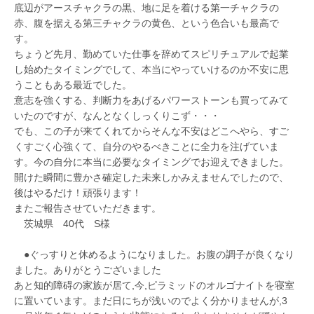
底辺がアースチャクラの黒、地に足を着ける第一チャクラの
赤、腹を据える第三チャクラの黄色、という色合いも最高で
す。
ちょうど先月、勤めていた仕事を辞めてスピリチュアルで起業
し始めたタイミングでして、本当にやっていけるのか不安に思
うこともある最近でした。
意志を強くする、判断力をあげるパワーストーンも買ってみて
いたのですが、なんとなくしっくりこず・・・
でも、この子が来てくれてからそんな不安はどこへやら、すご
くすごく心強くて、自分のやるべきことに全力を注げていま
す。今の自分に本当に必要なタイミングでお迎えできました。
開けた瞬間に豊かさ確定した未来しかみえませんでしたので、
後はやるだけ！頑張ります！
またご報告させていただきます。
茨城県 40代 S様
●ぐっすりと休めるようになりました。お腹の調子が良くなり
ました。ありがとうございました
あと知的障碍の家族が居て,今,ピラミッドのオルゴナイトを寝室
に置いています。まだ日にちが浅いのでよく分かりませんが,3