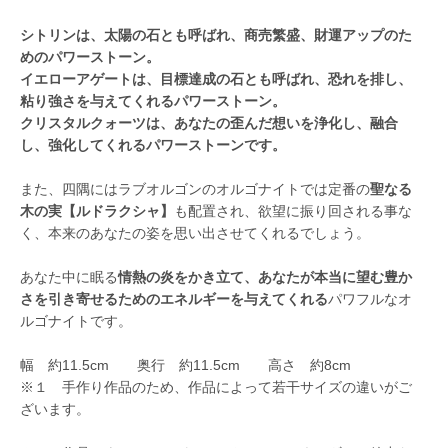
シトリンは、太陽の石とも呼ばれ、商売繁盛、財運アップのた
めのパワーストーン。
イエローアゲートは、目標達成の石とも呼ばれ、恐れを排し、
粘り強さを与えてくれるパワーストーン。
クリスタルクォーツは、あなたの歪んだ想いを浄化し、融合
し、強化してくれるパワーストーンです。
また、四隅にはラブオルゴンのオルゴナイトでは定番の
聖なる
木の実【ルドラクシャ】
も配置され、欲望に振り回される事な
く、本来のあなたの姿を思い出させてくれるでしょう。
あなた中に眠る
情熱の炎をかき立て、あなたが本当に望む豊か
さを引き寄せるためのエネルギーを与えてくれる
パワフルなオ
ルゴナイトです。
幅 約11.5cm 奥行 約11.5cm 高さ 約8cm
※１ 手作り作品のため、作品によって若干サイズの違いがご
ざいます。