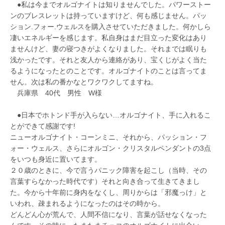
●私は今までオルゴナイトは知りませんでした。パワーストー
ンのブレスレットは持っていますけど、何も感じません。パッ
ション.フォー.ウェルスを購入させていただきました。何かしら
凄いエネルギーを感じます。私自身はまだ目立った変化はあり
ませんけど、妻の寝つきがよくなりました。それまでは眠りも
浅かったです。それと友人から連絡があり、宝くじがよく当た
るようになったとのことです。オルゴナイトのことは言ってま
せん。次は私の番かなとワクワクしてますね。
兵庫県 40代 男性 W様
●日本でホトンド手が入らない…オルゴナイト、手に入れるこ
とができて感謝です!
ニューオルゴナイト・コーンミニ、それから、パッション・フ
ォー・ウェルス、さらにオルゴン・クリスタルペンダントの3点
をいつも身近に置いてます。
２０歳のときに、今で言うパニック障害を起こし（当時、その
言葉すらなかった時代です）それと向き合って生きてきまし
た。今から十年前に身内をなくし、周りからは「邪魔っけ」と
いわれ、疎まれるようになったのはその時から。
どんどん心が荒んで、人間不信になり、言葉が話せなくなった