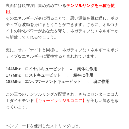
裏面には現在注目集め始めている
テンソルリングを三種も使
用
。
そのエネルギーが身に宿ることで、悪い運気を跳ね返し、ポジ
ティブな波動を身にまとうことができます。さらに、オルゴナ
イトの浄化パワーがあなたを守り、ネガティブなエネルギーか
ら解放してくれるでしょう。
更に、オルゴナイトと同様に、ネガティブなエネルギーをポジ
ティブなエネルギーに変換すると言われています。
144Mhz ロイヤルキュービット → 肉体に作用
177Mhz ロストキュービット → 精神に作用
188Mhz エンパワーメントキュービット → 魂に作用
この三つのテンソルリングが配置され、さらにセンターには人
工ダイヤモンド
【キュービックジルコニア】
が美しい輝きを放
っています。
ヘンプコードを使用したストリングには、