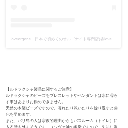
loveorgone 日本で初めてのオルゴナイト専門店(@loveorgone)がシェアした投稿
【ルドラクシャ製品に関するご注意】
ルドラクシャのビーズをブレスレットやペンダントは水に濡ら
す事はあまりお勧めできません。
天然の木製ビーズですので、濡れたり乾いたりを繰り返すと劣
化を早めます。
また、バリ島の人は宗教的理由からもバスルーム（トイレ）に
入る時も外すそうです。（シヴァ神の象徴ですので、失礼に当