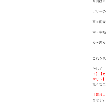
今回は３
ツリーの
富＝商売
幸＝幸福
愛＝恋愛
これを取
そして、
イ】【カ
マリン】
様々なエ
【銅線コ
させます