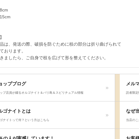
8cm
15cm
】
品は、発送の際、破損を防ぐために枝の部分は折り曲げられて
ております。
きましたら、ご自身で枝を広げて形を整えてください。
ョップブログ
メル
ップ店員が綴るオルゴナイト＆バリ島＆スピリチュアル情報
読者限定
ルゴナイトとは
なぜ
ゴナイトって何？という方はこちら
当店のこ
8％の人が実感しています！
お客