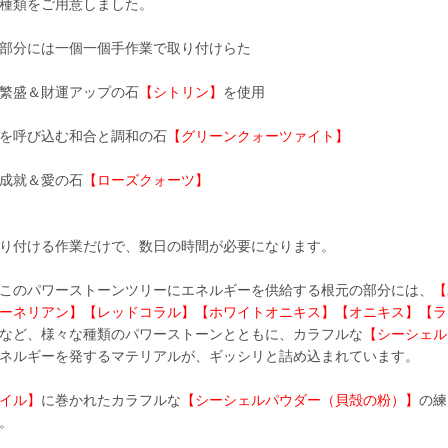
種類をご用意しました。
部分には一個一個手作業で取り付けらた
繁盛＆財運アップの石
【シトリン】
を使用
を呼び込む和合と調和の石
【グリーンクォーツァイト】
成就＆愛の石
【ローズクォーツ】
り付ける作業だけで、数日の時間が必要になります。
このパワーストーンツリーにエネルギーを供給する根元の部分には、
【
ーネリアン】【レッドコラル】【ホワイトオニキス】【オニキス】【ラ
など、様々な種類のパワーストーンとともに、カラフルな
【シーシェル
ネルギーを発するマテリアルが、ギッシリと詰め込まれています。
イル】
に巻かれたカラフルな
【シーシェルパウダー（貝殻の粉）】
の練
。