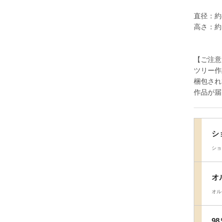
直径：約
高さ：約
【ご注意
ツリー作
梱包され
作品が届
シ
ショ
オ
オル
9