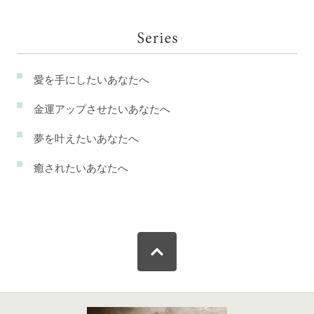
愛を手にしたいあなたへ
金運アップさせたいあなたへ
夢を叶えたいあなたへ
癒されたいあなたへ