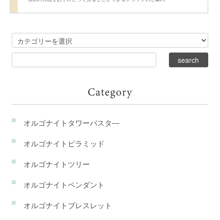
オルゴナイトタワーバスタ―
オルゴナイトピラミッド
オルゴナイトツリー
オルゴナイトペンダント
オルゴナイトブレスレット