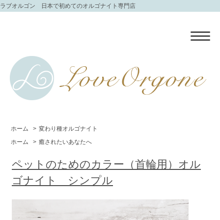
ラブオルゴン 日本で初めてのオルゴナイト専門店
ホーム
>
変わり種オルゴナイト
ホーム
>
癒されたいあなたへ
ペットのためのカラー（首輪用）オル
ゴナイト シンプル