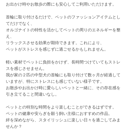
お出かけ時やお散歩の際にも安心してご利用いただけます。
首輪に取り付けるだけで、ペットのファッションアイテムとし
てだけでなく、
オルゴナイトの特性を活かしてペットの周りのエネルギーを整
え、
リラックスさせる効果が期待できます。これにより、
ペットがストレスを感じずに過ごせるかもしれません。
軽い素材でペットに負担をかけず、長時間つけていてもストレ
スを感じさせません。
我が家の２匹の中型犬の首輪にも取り付けて数ヶ月が経過して
いますが、特にストレスにも感じていない様子です。
お散歩やお出かけ時に愛らしいペットと一緒に、その存在感を
引き立てること間違いなし。
ペットとの特別な時間をより楽しむことができるはずです。
ペットの健康や安らぎを願う飼い主様におすすめの作品。
絆を深めながら、スタイリッシュに楽しい日々を過ごしてみま
せんか？