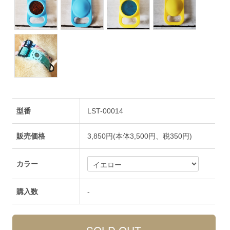
型番
LST-00014
販売価格
3,850円(本体3,500円、税350円)
カラー
購入数
-