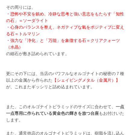
その周りには、
・恐怖や不安を鎮め、冷静な思考と強い意志をもたらす「知性
の石」＝ソーダライト
・心身のバランスを整え、ネガティブな氣をポジティブに変え
る石＝トルマリン
・強力な「浄化」と「万能」を象徴する石＝クリアクォーツ
（水晶）
の細石が敷き詰められています。
更にその下には、当店のパワフルなオルゴナイトの秘密の７種
以上の金属から作られた
【シェイビングメタル（金属片）】
が、これまたギッシリと詰め込まれています。
また、このオルゴナイトピラミッドのサイズに合わせて、
一点
一点専用に作られている黄金色の輝きを放つ台座
もお付けいた
します。
また、通常他店のオルゴナイトピラミッドは、樹脂を流し込ん