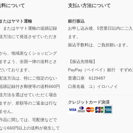
送料について
支払い方法について
またはヤマト運輸
銀行振込
、またはヤマト運輸の追跡記録
お申し込み後、5営業日以内にご入
送方法にて発送させていただき
ます。
振込手数料は、ご負担願います。
から、地域差なくショッピング
ますよう、全国一律の送料とさ
【振込先情報】
だいております。
PayPay（ペイペイ）銀行 すず
配送方法は、特にご指定のない
普通口座 6129487
追跡記録付き郵便等の送料660円
口座名義 ユ）イロハノイ
送方法を選ばせていただく場合
クレジットカード決済
ますが、差額等のご返金は行な
ません。
作品に関しては、宅配便などで
なり660円以上の送料が発生して