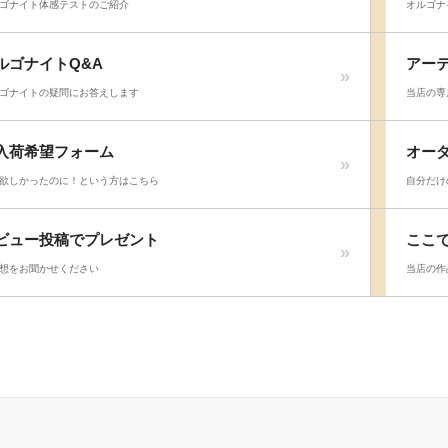
ゴナイト体感テストのご紹介
オルゴナ
ルゴナイトQ&A
アー
ゴナイトの疑問にお答えします
当店の専
入荷希望フォーム
オー
欲しかったのに！という方はこちら
自分だけ
ビュー投稿でプレゼント
ここ
想をお聞かせください
当店の作