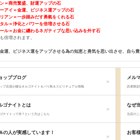
ン＝商売繁盛、財運アップの石
ーアイ＝金運、ビジネス運アップの石
リアン＝一歩踏みだす勇氣をくれる石
タル＝浄化とパワーを倍増させる石
ール＝お金に纏わるネガティブな思い込みを外す石
も倍増されます。
金運、ビジネス運をアップさせる為の知恵と勇気を思い出させ、自ら豊
ョップブログ
メル
ップ店員が綴るオルゴナイト＆バリ島＆スピリチュアル情報
読者限定
ルゴナイトとは
なぜ
ゴナイトって何？という方はこちら
当店のこ
8％の人が実感しています！
お客