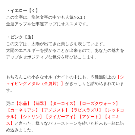
・イエロー【く】
この文字は、龍体文字の中でも人気No.1！
金運アップや仕事運アップにオススメです。
・ピンク【ゑ】
この文字は、太陽が出てきた美しさを表しています。
太陽のエネルギーを授かることが出来るので、あなたの魅力を
アップさせポジティブな気分を呼び起こします。
もちろんこの小さなオルゴナイトの中にも、５種類以上の
【シ
ェイビングメタル（金属片）】
がぎっしりと詰め込まれていま
す。
更に
【水晶】【翡翠】【ターコイズ】【ローズクウォーツ】
【カーネリアン】【アメジスト】【ラピスラズリ】【レッドコ
ラル】【シトリン】【タイガーアイ】【アゲート】【オニキ
ス】
と言った、様々なパワーストーンを砕いた粉末も一緒に詰
め込みました。