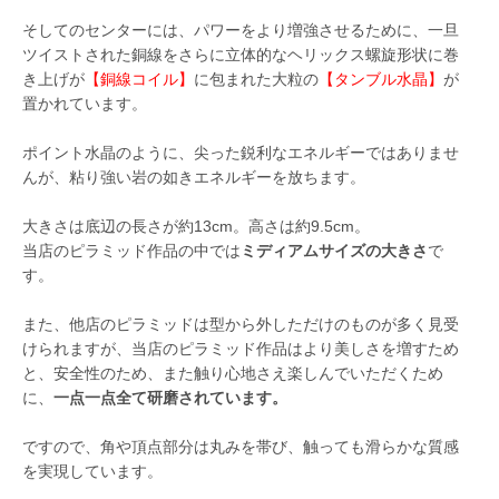
そしてのセンターには、パワーをより増強させるために、一旦
ツイストされた銅線をさらに立体的なヘリックス螺旋形状に巻
き上げが
【銅線コイル】
に包まれた大粒の
【タンブル水晶】
が
置かれています。
ポイント水晶のように、尖った鋭利なエネルギーではありませ
んが、粘り強い岩の如きエネルギーを放ちます。
大きさは底辺の長さが約13cm。高さは約9.5cm。
当店のピラミッド作品の中では
ミディアムサイズの大きさ
で
す。
また、他店のピラミッドは型から外しただけのものが多く見受
けられますが、当店のピラミッド作品はより美しさを増すため
と、安全性のため、また触り心地さえ楽しんでいただくため
に、
一点一点全て研磨されています。
ですので、角や頂点部分は丸みを帯び、触っても滑らかな質感
を実現しています。