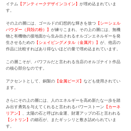
イテム
【アンティークデザインコイン】
が埋め込まれていま
す。
その上の層には、ゴールドの幻想的な輝きを放つ
【シーシェル
パウダー（貝殻の粉）】
が練りこまれ、その上の層には、無機
物と有機物の接地面から生み出されるオルゴンエネルギーを発
生させるための
【シェイビングメタル（金属片）】
が、他店の
作品に比較すればあり得ないほどの量で埋め込まれています。
この層こそが、パワフルだと言われる当店のオルゴナイト作品
の核心部分なのです。
アクセントとして、銅製の
【金属ビーズ】
なども使用されてい
ます。
さらにその上の層には、人のエネルギーを高め新たな一歩を踏
み出す勇気を与えてくれると言われるパワーストーン
【カーネ
リアン】
、太陽の石と呼ばれ金運、財運アップの石と言われる
【シトリン】
の細石が、またギッシリと敷き詰められていま
す。