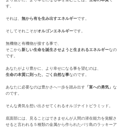
す。
それは、
無から有を生み出すエネルギー
です。
そしてそれこそが
オルゴンエネルギー
です。
無機物と有機物が接する事で、
そこから
新しい生命を誕生させようと生まれるエネルギー
なの
です。
あなたがより豊かに、より幸せになる事を望むのは、
生命の本質に則った、ごく自然な事
なのです。
あなたに必要なのは豊かさへ一歩を踏み出す
「富への勇気」
な
のです。
そんな勇気を想い出させてくれるオルゴナイトピラミッド。
底面部には、見ることはできませんが人間の潜在能力を覚醒さ
せると言われる５種類の金属から作られたバリ島のラッキーア