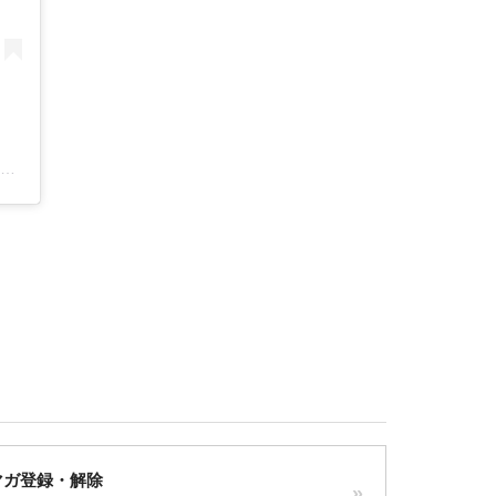
loveorgone 日本で初めてのオルゴナイト専門店(@loveorgone)がシェアした投稿
マガ登録・解除