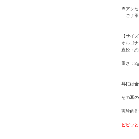
※アクセ
ご了承
【サイズ
オルゴナ
直径：約1
重さ：2
耳には全
その
耳の
実験的作
ビビッと