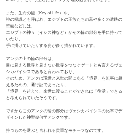
また、生命の鍵（Key of Life）や、
神の標識とも呼ばれ、エジプトの王族たちの墓や多くの遺跡の
壁画などには、
エジプトの神々（イシス神など）がその輪の部分を手に持って
いたり、
手に掛けていたりする姿が多く描かれています。
アンクの上の輪の部分は、
目に見える世界と見えない世界をつなぐゲートとも言えるヴェ
シカパイシスであると言われており、
そのため、アンクは現世と来世の間にある「境界」を無事に超
えるための、通行証であったり、
「境界」を超えて、来世に渡ることができれば「復活」できる
と考えられていたそうです。
ですからこのアンクの輪の部分はヴェシカパイシスの比率でデ
ザインした神聖幾何学アンクです。
持つものを選ぶと言われる貴重なモチーフなのです。