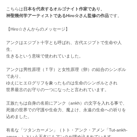
こちらは
日本を代表するオルゴナイト作家であり、
神聖幾何学アーティストであるHiro☆さん監修の作品
です。
【Hiro☆さんからのメッセージ】
アンクはエジプト十字とも呼ばれ、古代エジプトで生命や人
生、
生きるという意味で使われていました。
アンクは男性原理（Ｔ字）と女性原理（卵）の結合のシンボル
であり、
ゆえにヒエログリフを象ったものは生命のシンボルとされ
世界最古のお守りの一つになったと言われています。
王族たちは自身の名前にアンク（ankh）の文字を入れる事で、
死後の世界での守護や生命力、魔よけ、永遠の生命への祈りを
込めました。
有名な「ツタンカーメン」（トト・アンク・アメン「Tut-ankh-
amen」）という王名にもアンクが埋め込まれています。