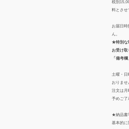
税別15
料とさせ
お届日時
ん。
★特別な
お受け取
「備考欄
土曜・日
おりませ
注文は月
予めご了
★納品書
基本的に