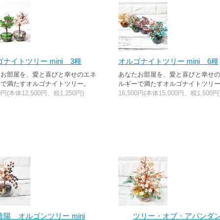
ナイトツリー mini 3種
オルゴナイトツリー mini 6種
たお部屋を、愛と喜びと幸せのエネ
あなたお部屋を、愛と喜びと幸せ
ーで満たすオルゴナイトツリー。
ルギーで満たすオルゴナイトツリ
50円(本体12,500円、税1,250円)
16,500円(本体15,000円、税1,500円
陰陽 オルゴンツリー mini
ツリー・オブ・アバンダ