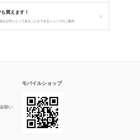
でも買えます！
品をお手にとって見ることができるショップのご案内
モバイルショップ
金願い