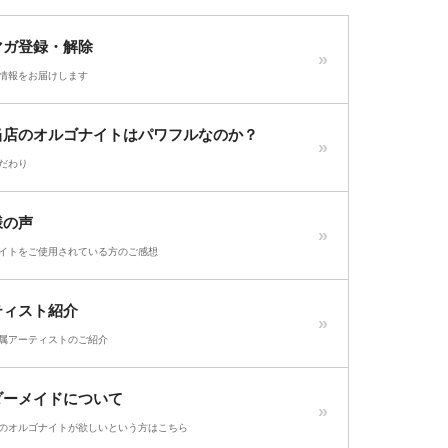
マガ登録・解除
情報をお届けします
当店のオルゴナイトはパワフルなのか？
だわり
様の声
イトをご使用されている方のご感想
ティスト紹介
属アーティストのご紹介
ダーメイドについて
のオルゴナイトが欲しいという方はこちら