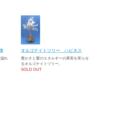
種
オルゴナイトツリー ハピネス
ち溢れ
豊かさと愛のエネルギーの果実を実らせ
るオルゴナイトツリー。
SOLD OUT