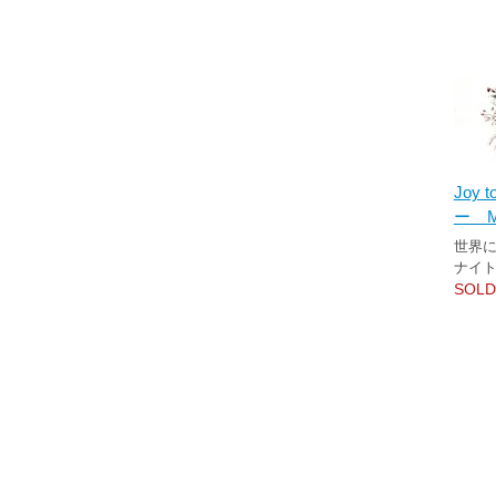
Joy 
ー 
世界
ナイ
SOLD